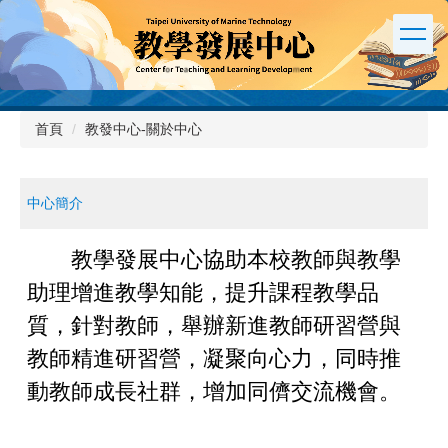
跳
到
主
要
內
容
首頁
教發中心-關於中心
區
中心簡介
教學發展中心協助本校教師與教學
助理增進教學知能，提升課程教學品
質，
針對教師，舉辦新進教師研習營與
教師精進研習營，凝聚向心力，
同時推
動教師
成長社群，增加同儕交流機會。