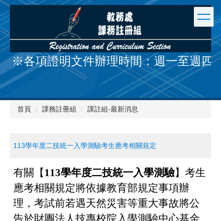
跳
到
主
要
內
容
※各項證明文件辦理時間：週一至週四 9:00-12
區
首頁
課務註冊組
課註組-最新消息
113學年度二技統一入學測驗考生應考相關規定
有關【
113學年度二技統一入學測驗
】考生
應考相關規定將依據教育部規定事項辦
理，
考試前若遇天然災害等重大事故將
公
告於財團法人技專校院入學測驗中心基金